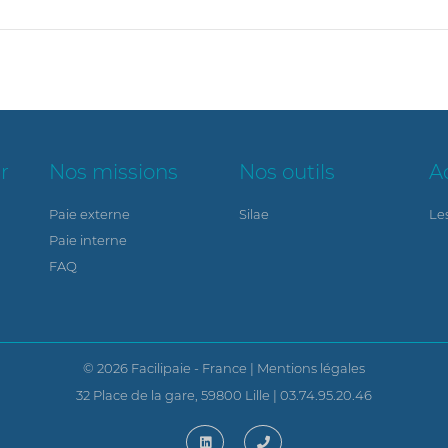
r
Nos missions
Nos outils
A
Paie externe
Silae
Le
Paie interne
FAQ
© 2026 Facilipaie - France |
Mentions légales
32 Place de la gare, 59800 Lille | 03.74.95.20.46