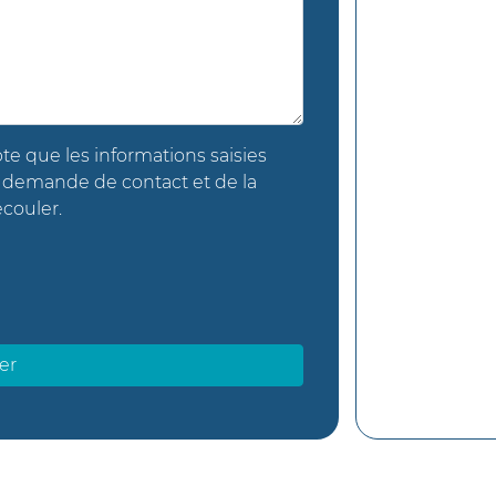
te que les informations saisies
a demande de contact et de la
couler.
er