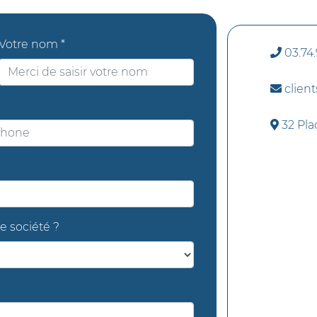
Votre nom *
03.74.
client
32 Plac
e société ?