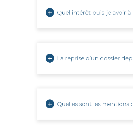
Quel intérêt puis-je avoir à
De manière générale, l’externalisation
compétent en la matière pour éviter de
aléatoires, les redressements eux, co
informatique, le logiciel et la maint
La reprise d’un dossier depu
avec les évolutions légales.
Il faut savoir que pour tout changemen
cas échéant refaire tous les bulletin
RTT, CP…
Quelles sont les mentions o
L’identification complète de l’empl
applicable