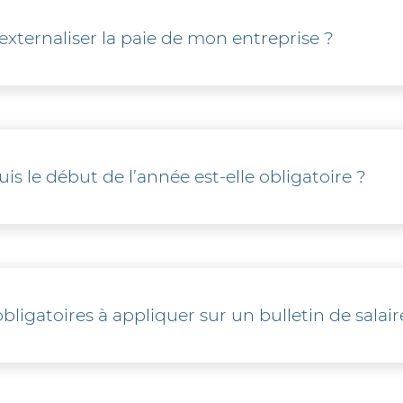
 externaliser la paie de mon entreprise ?
 s’avère moins onéreuse que l’emploi d’un salarié. En effet
 faire prendre des risques à l’entreprise. Si les contrôle
utent souvent chers. A cela, rajoutez les frais de formati
enance de l’ensemble. En externalisant chez FACILIPAIE, v
is le début de l’année est-elle obligatoire ?
t de prestataire de paie en cours d’année, il faudra insér
s. Cette reprise est indispensable pour la reprise des cu
bligatoires à appliquer sur un bulletin de salair
oyeur : nom, adresse, numéro URSSAF, code APE, numéro d